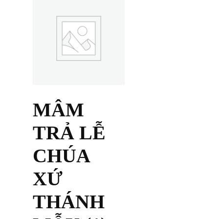
MÂM
TRẢ LỄ
CHÚA
XỨ
THÁNH