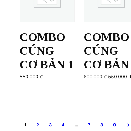
COMBO
COMBO
CÚNG
CÚNG
CƠ BẢN 1
CƠ BẢN 
Original
550.000
₫
600.000
₫
550.000
price
was:
Add to cart
Add to cart
600.000 ₫
1
2
3
4
…
7
8
9
→