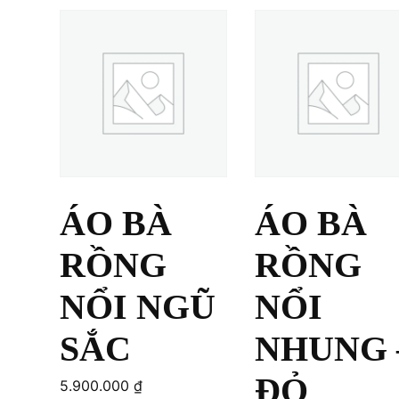
ÁO BÀ
ÁO BÀ
RỒNG
RỒNG
NỔI NGŨ
NỔI
SẮC
NHUNG 
ĐỎ
5.900.000
₫