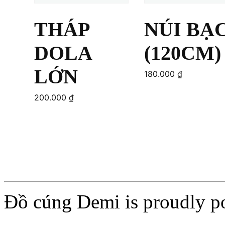
THÁP
NÚI BẠ
DOLA
(120CM)
LỚN
180.000
₫
200.000
₫
Add to cart
Add to cart
Đồ cúng Demi is proudly 