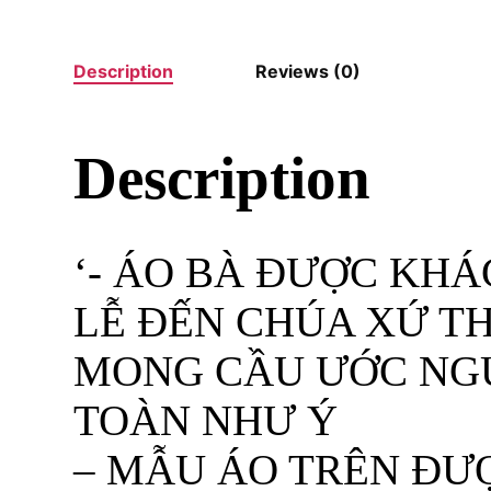
Description
Reviews (0)
Description
‘- ÁO BÀ ĐƯỢC KH
LỄ ĐẾN CHÚA XỨ T
MONG CẦU ƯỚC NG
TOÀN NHƯ Ý
– MẪU ÁO TRÊN ĐƯ