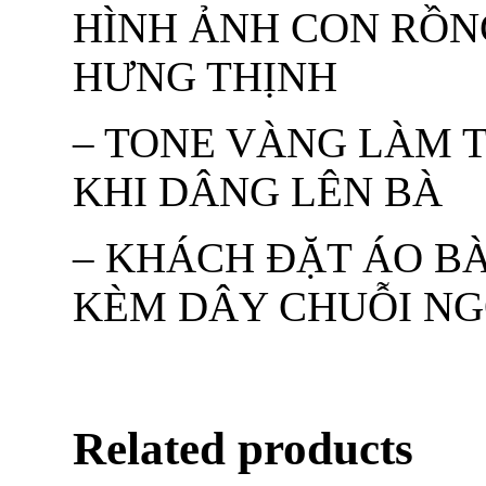
HÌNH ẢNH CON RỒ
HƯNG THỊNH
– TONE VÀNG LÀM T
KHI DÂNG LÊN BÀ
– KHÁCH ĐẶT ÁO B
KÈM DÂY CHUỖI NG
Related products