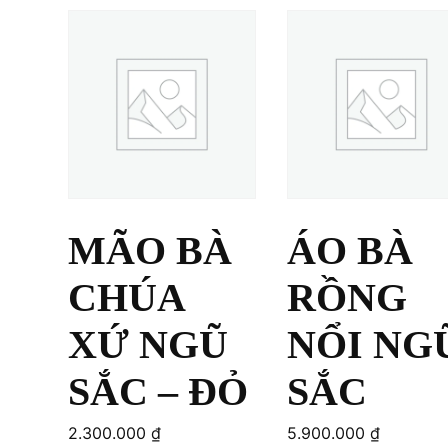
MÃO BÀ
ÁO BÀ
CHÚA
RỒNG
XỨ NGŨ
NỔI NG
SẮC – ĐỎ
SẮC
2.300.000
₫
5.900.000
₫