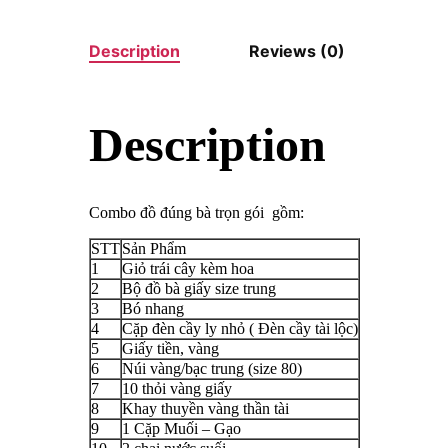
Description
Reviews (0)
Description
Combo đồ đúng bà trọn gói gồm:
STT
Sản Phẩm
1
Giỏ trái cây kèm hoa
2
Bộ đồ bà giấy size trung
3
Bó nhang
4
Cặp đèn cầy ly nhỏ ( Đèn cầy tài lộc)
5
Giấy tiền, vàng
6
Núi vàng/bạc trung (size 80)
7
10 thỏi vàng giấy
8
Khay thuyền vàng thần tài
9
1 Cặp Muối – Gạo