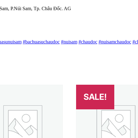
am, P.Núi Sam, Tp. Châu Đốc. AG
uasunuisam
#bachuasuchaudoc
#nuisam
#chaudoc
#nuisamchaudoc
#c
SALE!