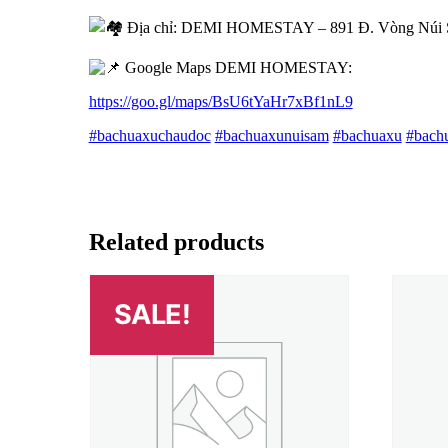
Địa chỉ: DEMI HOMESTAY – 891 Đ. Vòng Núi S
Google Maps DEMI HOMESTAY:
https://goo.gl/maps/BsU6tYaHr7xBf1nL9
#bachuaxuchaudoc
#bachuaxunuisam
#bachuaxu
#bach
Related products
SALE!