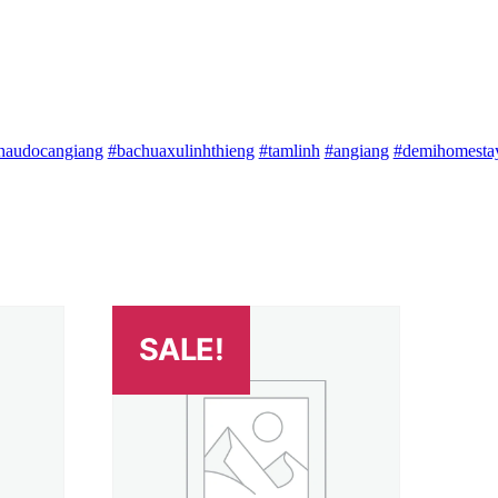
haudocangiang
#bachuaxulinhthieng
#tamlinh
#angiang
#demihomesta
SALE!