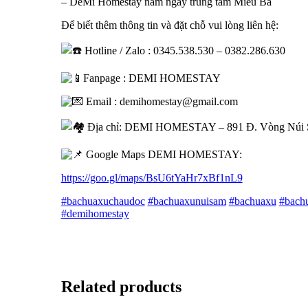
– DeMi Homestay nằm ngay trung tâm Miếu Bà
Để biết thêm thông tin và đặt chỗ vui lòng liên hệ:
Hotline / Zalo : 0345.538.530 – 0382.286.630
Fanpage : DEMI HOMESTAY
Email : demihomestay@gmail.com
Địa chỉ: DEMI HOMESTAY – 891 Đ. Vòng Núi S
Google Maps DEMI HOMESTAY:
https://goo.gl/maps/BsU6tYaHr7xBf1nL9
#bachuaxuchaudoc
#bachuaxunuisam
#bachuaxu
#bach
#demihomestay
Related products