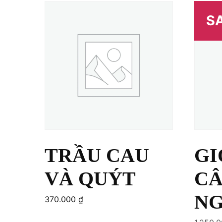
SA
TRẦU CAU
GI
VÀ QUÝT
CÂ
NG
370.000
₫