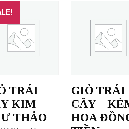
LE!
Ỏ TRÁI
GIỎ TRÁI
Y KIM
CÂY – KÈ
Ư THẢO
HOA ĐỒN
Original
Current