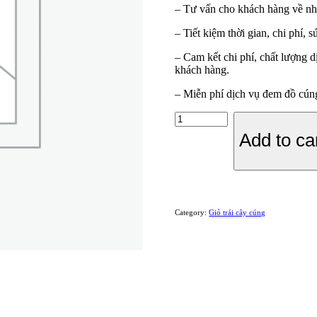
– Tư vấn cho khách hàng về nhữ
– Tiết kiệm thời gian, chi phí,
– Cam kết chi phí, chất lượng
khách hàng.
– Miễn phí dịch vụ đem đồ cúng
GIỎ
TRÁI
Add to ca
CÂY
KÈM
TRẦU
CAU
quantity
Category:
Giỏ trái cây cúng