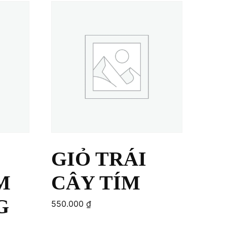
GIỎ TRÁI
M
CÂY TÍM
G
550.000
₫