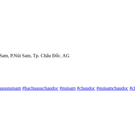
am, P.Núi Sam, Tp. Châu Đốc. AG
uasunuisam
#bachuasuchaudoc
#nuisam
#chaudoc
#nuisamchaudoc
#c