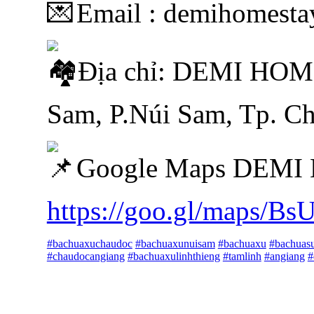
Email : demihomest
Địa chỉ: DEMI HOM
Sam, P.Núi Sam, Tp. C
Google Maps DEMI
https://goo.gl/maps/B
#bachuaxuchaudoc
#bachuaxunuisam
#bachuaxu
#bachuas
#chaudocangiang
#bachuaxulinhthieng
#tamlinh
#angiang
#