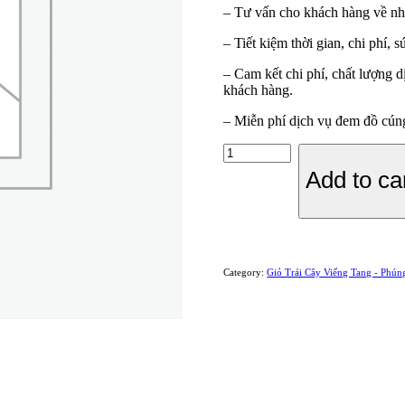
– Tư vấn cho khách hàng về nhữ
– Tiết kiệm thời gian, chi phí,
– Cam kết chi phí, chất lượng
khách hàng.
– Miễn phí dịch vụ đem đồ cúng
GIỎ
TRÁI
Add to ca
CÂY
NHẬP
KHẨU
TONE
ĐEN
quantity
Category:
Giỏ Trái Cây Viếng Tang - Phún