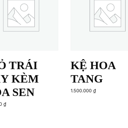
Ỏ TRÁI
KỆ HOA
Y KÈM
TANG
A SEN
1.500.000
₫
00
₫
art
Add to cart