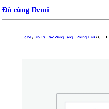
Đồ cúng Demi
Home
/
Giỏ Trái Cây Viếng Tang - Phúng Điếu
/ GIỎ T