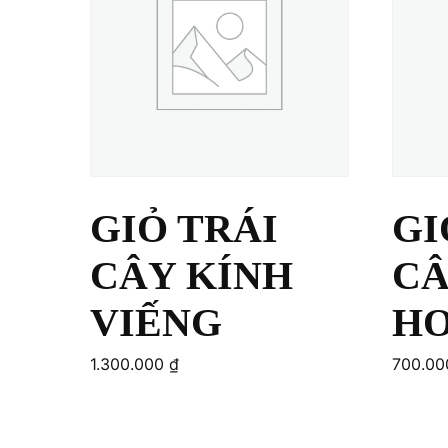
GIỎ TRÁI
GI
CÂY KÍNH
CÂ
VIẾNG
HO
1.300.000
₫
700.0
Add to cart
Add to c