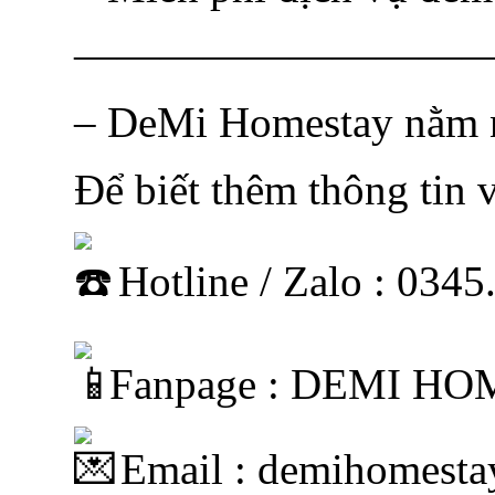
—————————
– DeMi Homestay nằm n
Để biết thêm thông tin v
Hotline / Zalo : 034
Fanpage : DEMI H
Email : demihomest