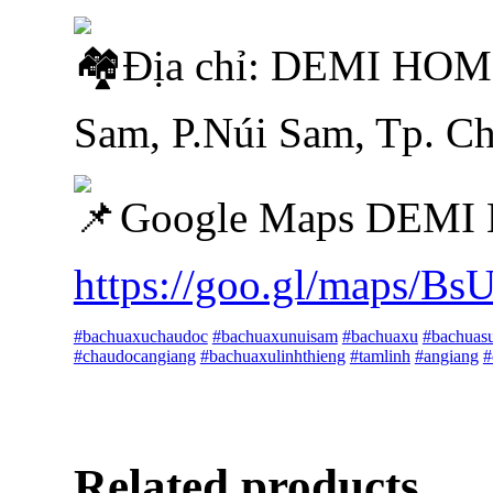
Địa chỉ: DEMI HOM
Sam, P.Núi Sam, Tp. C
Google Maps DEMI
https://goo.gl/maps/B
#bachuaxuchaudoc
#bachuaxunuisam
#bachuaxu
#bachuas
#chaudocangiang
#bachuaxulinhthieng
#tamlinh
#angiang
#
Related products