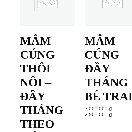
MÂM
MÂM
CÚNG
CÚNG
THÔI
ĐẦY
NÔI –
THÁNG
ĐẦY
BÉ TRA
THÁNG
Original
3.000.000
₫
price
Current
2.500.000
₫
was:
price
THEO
3.000.00
is:
2.500.00