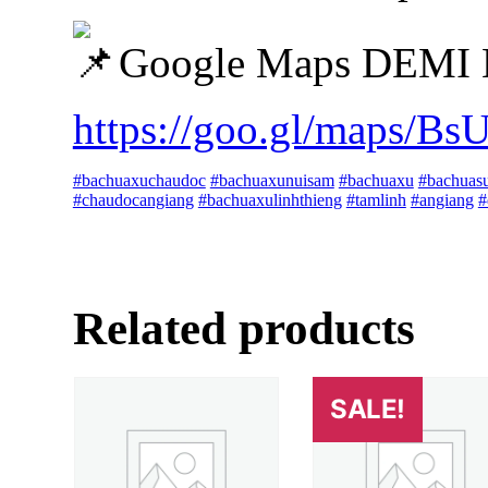
Google Maps DEMI
https://goo.gl/maps/B
#bachuaxuchaudoc
#bachuaxunuisam
#bachuaxu
#bachuas
#chaudocangiang
#bachuaxulinhthieng
#tamlinh
#angiang
#
Related products
SALE!