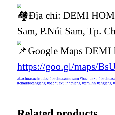
Địa chỉ: DEMI HOM
Sam, P.Núi Sam, Tp. C
Google Maps DEMI
https://goo.gl/maps/B
#bachuaxuchaudoc
#bachuaxunuisam
#bachuaxu
#bachuas
#chaudocangiang
#bachuaxulinhthieng
#tamlinh
#angiang
#
Related products