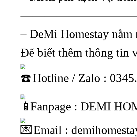
—————————
– DeMi Homestay nằm n
Để biết thêm thông tin v
Hotline / Zalo : 034
Fanpage : DEMI H
Email : demihomest