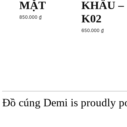
MẶT
KHẨU –
K02
850.000
₫
650.000
₫
Add to cart
Read more
Đồ cúng Demi is proudly 