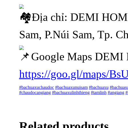
Địa chỉ: DEMI HOM
Sam, P.Núi Sam, Tp. C
Google Maps DEMI
https://goo.gl/maps/B
#bachuaxuchaudoc
#bachuaxunuisam
#bachuaxu
#bachuas
#chaudocangiang
#bachuaxulinhthieng
#tamlinh
#angiang
#
Related products