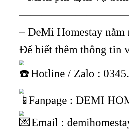
—————————
– DeMi Homestay nằm n
Để biết thêm thông tin v
Hotline / Zalo : 034
Fanpage : DEMI H
Email : demihomest