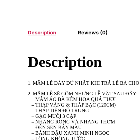
Description
Reviews (0)
Description
1. MÂM LỄ ĐẦY ĐỦ NHẤT KHI TRẢ LỄ BÀ C
2. MÂM LỄ SẼ GỒM NHƯNG LỄ VẬT SAU ĐÂY:
– MÂM ÁO BÀ KÈM HOA QUẢ TƯƠI
– THÁP VÀNG & THÁP BẠC (120CM)
– THÁP TIỀN ĐÔ TRUNG
– GẠO MUỖI 3 CẶP
– NHANG RỒNG VÀ NHANG THƠM
– ĐÈN SEN BẢY MÀU
– BÁNH ĐẬU XANH MINH NGỌC
– LÔNG KHỔNG TƯỚC