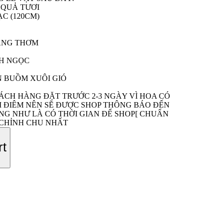
 QUẢ TƯƠI
C (120CM)
ANG THƠM
H NGỌC
 BUỒM XUÔI GIÓ
G
ÁCH HÀNG ĐẶT TRƯỚC 2-3 NGÀY VÌ HOA CÓ
I ĐIÊM NÊN SẼ ĐƯỢC SHOP THÔNG BÁO ĐẾN
G NHƯ LÀ CÓ THỜI GIAN ĐỂ SHOP[ CHUẨN
 CHỈNH CHU NHẤT
rt