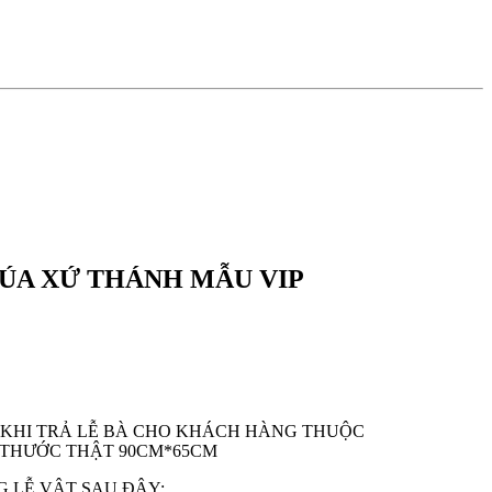
ÚA XỨ THÁNH MẪU VIP
 KHI TRẢ LỄ BÀ CHO KHÁCH HÀNG THUỘC
 THƯỚC THẬT 90CM*65CM
G LỄ VẬT SAU ĐÂY: