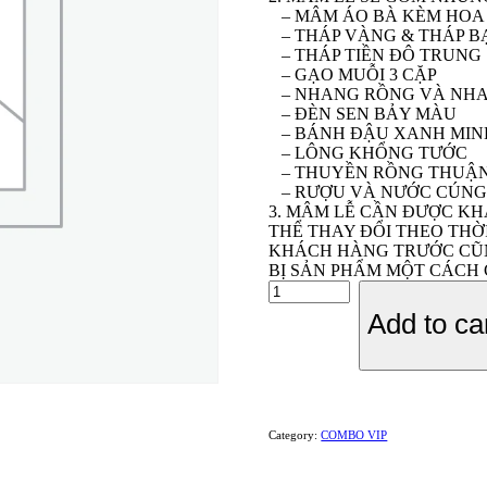
– MÂM ÁO BÀ KÈM HOA
– THÁP VÀNG & THÁP BẠ
– THÁP TIỀN ĐÔ TRUNG
– GẠO MUỖI 3 CẶP
– NHANG RỒNG VÀ NH
– ĐÈN SEN BẢY MÀU
– BÁNH ĐẬU XANH MIN
– LÔNG KHỔNG TƯỚC
– THUYỀN RỒNG THUẬN
– RƯỢU VÀ NƯỚC CÚN
3. MÂM LỄ CẦN ĐƯỢC KH
THỂ THAY ĐỔI THEO THỜ
KHÁCH HÀNG TRƯỚC CŨN
BỊ SẢN PHẨM MỘT CÁCH
MÂM
TRẢ
Add to ca
LỄ
CHÚA
XỨ
THÁNH
MẪU
VIP
Category:
COMBO VIP
quantity