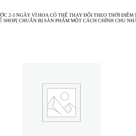
C 2-3 NGÀY VÌ HOA CÓ THỂ THAY ĐỔI THEO THỜI ĐIÊ
Ể SHOP[ CHUẨN BỊ SẢN PHẨM MỘT CÁCH CHỈNH CHU NH