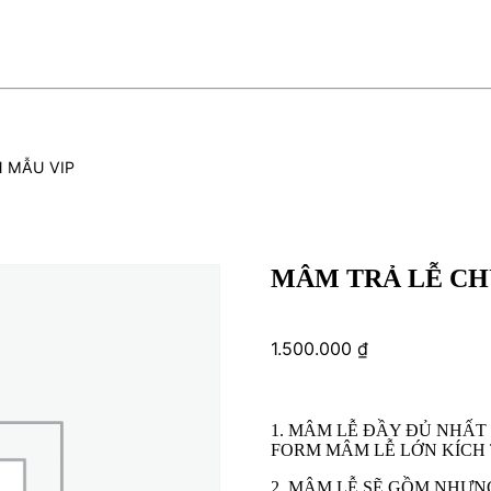
 MẪU VIP
MÂM TRẢ LỄ CH
1.500.000
₫
1. MÂM LỄ ĐẦY ĐỦ NHẤT
FORM MÂM LỄ LỚN KÍCH
2. MÂM LỄ SẼ GỒM NHƯN