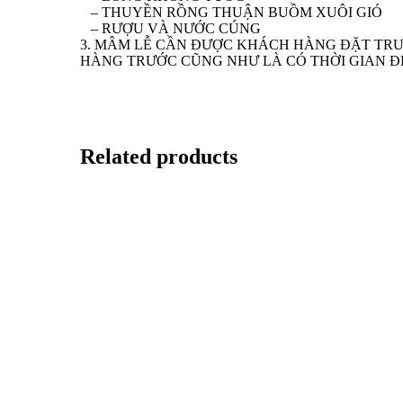
– THUYỀN RỒNG THUẬN BUỒM XUÔI GIÓ
– RƯỢU VÀ NƯỚC CÚNG
3. MÂM LỄ CẦN ĐƯỢC KHÁCH HÀNG ĐẶT TRƯỚ
HÀNG TRƯỚC CŨNG NHƯ LÀ CÓ THỜI GIAN Đ
Related products