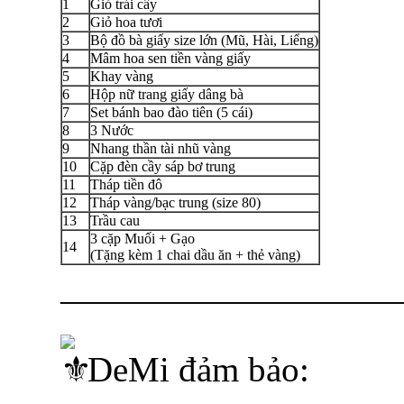
1
Giỏ trái cây
2
Giỏ hoa tươi
3
Bộ đồ bà giấy size lớn (Mũ, Hài, Liểng)
4
Mâm hoa sen tiền vàng giấy
5
Khay vàng
6
Hộp nữ trang giấy dâng bà
7
Set bánh bao đào tiên (5 cái)
8
3 Nước
9
Nhang thần tài nhũ vàng
10
Cặp đèn cầy sáp bơ trung
11
Tháp tiền đô
12
Tháp vàng/bạc trung (size 80)
13
Trầu cau
3 cặp Muối + Gạo
14
(Tặng kèm 1 chai dầu ăn + thẻ vàng)
—————————
DeMi đảm bảo: