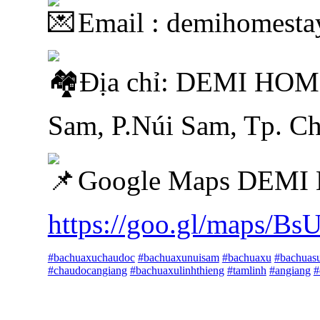
Email : demihomest
Địa chỉ: DEMI HOM
Sam, P.Núi Sam, Tp. C
Google Maps DEMI
https://goo.gl/maps/B
#bachuaxuchaudoc
#bachuaxunuisam
#bachuaxu
#bachuas
#chaudocangiang
#bachuaxulinhthieng
#tamlinh
#angiang
#