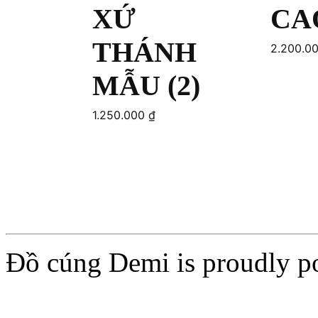
XỨ
CA
THÁNH
2.200.0
MẪU (2)
1.250.000
₫
Add to cart
Add to car
Đồ cúng Demi is proudly 