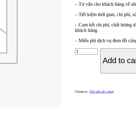
– Tư vấn cho khách hàng về nhữ
– Tiết kiệm thời gian, chi phí,
– Cam kết chi phí, chất lượng
khách hàng.
– Miễn phí dịch vụ đem đồ cúng
GIỎ
TRÁI
Add to ca
CÂY
NHẬP
KHẨU
-
A06
quantity
Category:
Giỏ trái cây cúng