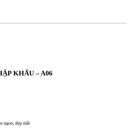
HẬP KHẨU – A06
ăn ngon, đẹp mắt