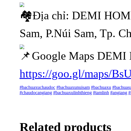
Địa chỉ: DEMI HOM
Sam, P.Núi Sam, Tp. C
Google Maps DEMI
https://goo.gl/maps/B
#bachuaxuchaudoc
#bachuaxunuisam
#bachuaxu
#bachuas
#chaudocangiang
#bachuaxulinhthieng
#tamlinh
#angiang
#
Related products