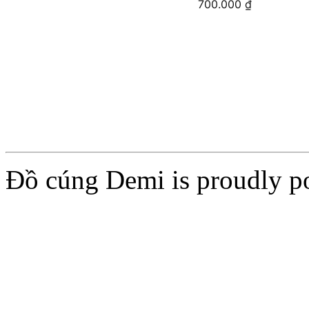
700.000
₫
Add to cart
Add to cart
Đồ cúng Demi is proudly 