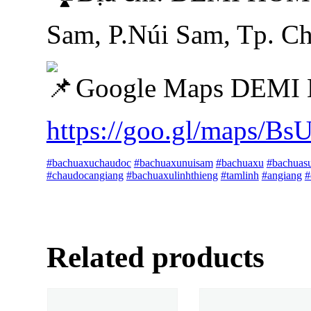
Sam, P.Núi Sam, Tp. C
Google Maps DEMI
https://goo.gl/maps/B
#bachuaxuchaudoc
#bachuaxunuisam
#bachuaxu
#bachuas
#chaudocangiang
#bachuaxulinhthieng
#tamlinh
#angiang
#
Related products