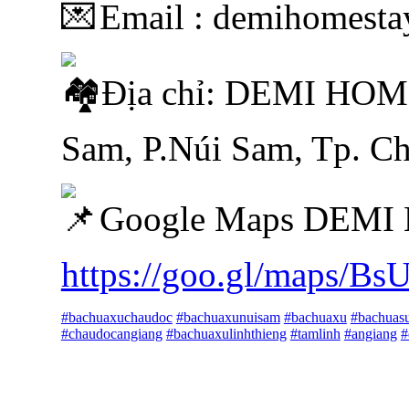
Email : demihomest
Địa chỉ: DEMI HOM
Sam, P.Núi Sam, Tp. C
Google Maps DEMI
https://goo.gl/maps/B
#bachuaxuchaudoc
#bachuaxunuisam
#bachuaxu
#bachuas
#chaudocangiang
#bachuaxulinhthieng
#tamlinh
#angiang
#